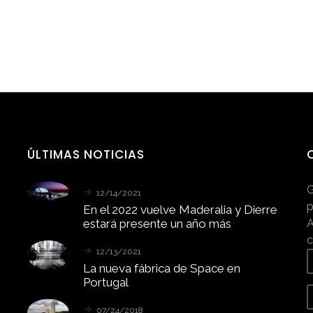
ÚLTIMAS
NOTICIAS
G
12/14/2021
p
En
el
2022
vuelve
Maderalia
y
Dierre
estará
presente
un
año
más
A
c
12/13/2021
La
nueva
fábrica
de
Space
en
Portugal
07/24/2018