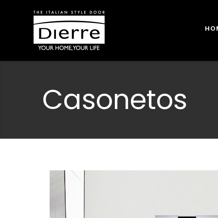
HO
Casonetos