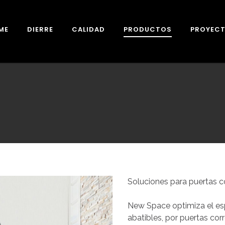
ME
DIERRE
CALIDAD
PRODUCTOS
PROYEC
HISTORIA
NORMATIVA
PUERTAS ACORAZADAS
PRODUCCIÓN
GARANTÍA
PUERTAS CORTAFUEGO
MARCADO C
10 RAZONES
MEDIO AMBIENTE
PUERTAS DE INTERIOR
SEGURIDA
PUERTAS ENRASADAS
FUEGO
CASONETOS
REVESTIMIENTOS
Soluciones para puertas co
New Space optimiza el espa
abatibles, por puertas cor