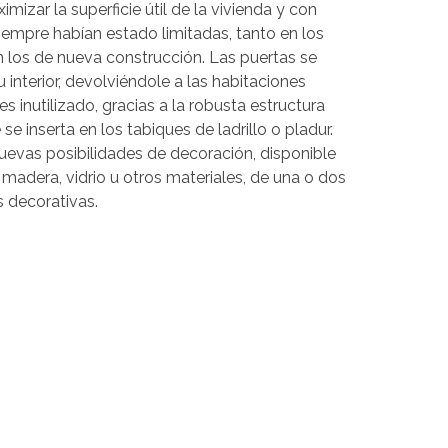
imizar la superficie útil de la vivienda y con
siempre habían estado limitadas, tanto en los
¿Recordar
n los de nueva construcción. Las puertas se
usuario?
interior, devolviéndole a las habitaciones
/
s inutilizado, gracias a la robusta estructura
¿Recordar
e inserta en los tabiques de ladrillo o pladur.
contraseña?
uevas posibilidades de decoración, disponible
 madera, vidrio u otros materiales, de una o dos
s decorativas.