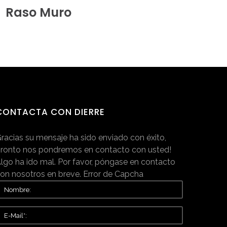
Raso
Muro
CONTACTA
CON
DIERRE
racias su mensaje ha sido enviado con éxito,
ronto nos pondremos en contacto con usted!
lgo ha ido mal. Por favor, póngase en contacto
on nosotros en breve.
Error de Capcha