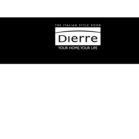
LIDER
MUNDIAL
DE
SEGURIDAD
EN
VIVIENDAS
puertas acorazadas de alta seguridad
para todos los hogares