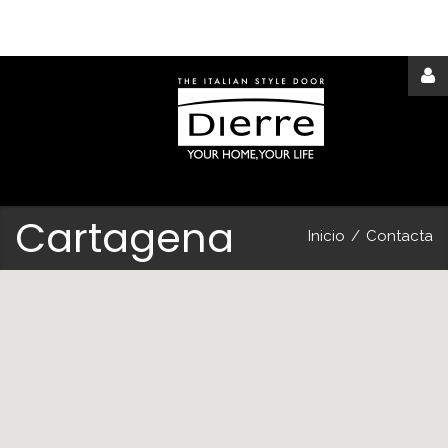
Acceder
o
registrarse
Cartagena
Inicio
/
Contacta
IDENTIFICARSE
Remember
me