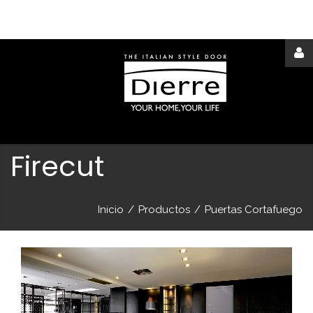
Acceder
o
registrarse
Firecut
Inicio
/
Productos
/
Puertas Cortafuego
IDENTIFICARSE
Remember
me