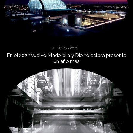
12/14/2021
En
el
2022
vuelve
Maderalia
y
Dierre
estará
presente
un
año
más