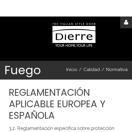
Acceder
o
registrarse
Fuego
Inicio
/
Calidad
/
Normativa
REGLAMENTACIÓN
APLICABLE
EUROPEA
Y
IDENTIFICARSE
ESPAÑOLA
Remember
me
3.2. Reglamentación específica sobre protección