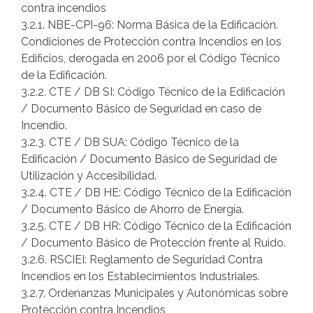
contra incendios
¿Recordar
3.2.1. NBE-CPI-96: Norma Básica de la Edificación.
usuario?
Condiciones de Protección contra Incendios en los
/
Edificios, derogada en 2006 por el Código Técnico
¿Recordar
de la Edificación.
contraseña?
3.2.2. CTE / DB SI: Código Técnico de la Edificación
/ Documento Básico de Seguridad en caso de
Incendio.
3.2.3. CTE / DB SUA: Código Técnico de la
Edificación / Documento Básico de Seguridad de
Utilización y Accesibilidad.
3.2.4. CTE / DB HE: Código Técnico de la Edificación
/ Documento Básico de Ahorro de Energía.
3.2.5. CTE / DB HR: Código Técnico de la Edificación
/ Documento Básico de Protección frente al Ruido.
3.2.6. RSCIEI: Reglamento de Seguridad Contra
Incendios en los Establecimientos Industriales.
3.2.7. Ordenanzas Municipales y Autonómicas sobre
Protección contra Incendios