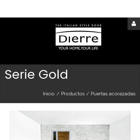
Acceder
o
registrarse
Serie Gold
Inicio
/
Productos
/
Puertas acorazadas
IDENTIFICARSE
Remember
me