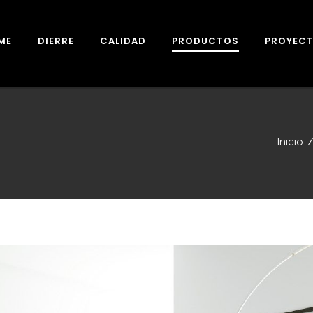
ME
DIERRE
CALIDAD
PRODUCTOS
PROYEC
HISTORIA
NORMATIVA
PUERTAS ACORAZADAS
PRODUCCIÓN
GARANTÍA
PUERTAS CORTAFUEGO
MARCADO C
Inicio
10 RAZONES
MEDIO AMBIENTE
PUERTAS DE INTERIOR
SEGURIDA
PUERTAS ENRASADAS
FUEGO
CASONETOS
REVESTIMIENTOS