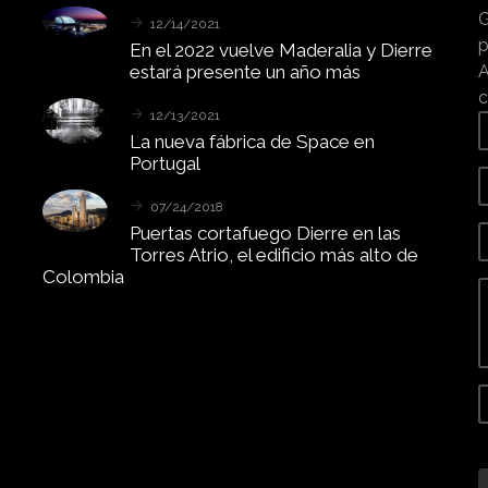
G
12/14/2021
p
En
el
2022
vuelve
Maderalia
y
Dierre
estará
presente
un
año
más
A
c
12/13/2021
La
nueva
fábrica
de
Space
en
Portugal
07/24/2018
Puertas
cortafuego
Dierre
en
las
Torres
Atrio,
el
edificio
más
alto
de
Colombia