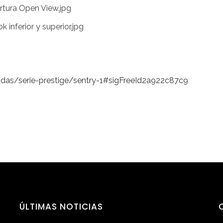
adas/serie-prestige/sentry-1#sigFreeId2a922c87c9
ÚLTIMAS
NOTICIAS